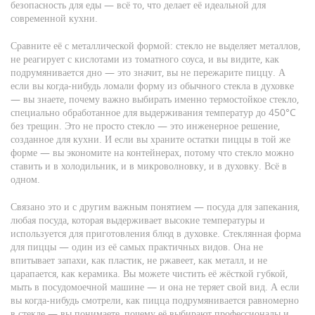
безопасность для еды — всё то, что делает её идеальной для
современной кухни.
Сравните её с металлической формой: стекло не выделяет металлов,
не реагирует с кислотами из томатного соуса, и вы видите, как
подрумянивается дно — это значит, вы не пережарите пиццу. А
если вы когда-нибудь ломали форму из обычного стекла в духовке
— вы знаете, почему важно выбирать именно
термостойкое стекло
,
специально обработанное для выдерживания температур до 450°C
без трещин
. Это не просто стекло — это инженерное решение,
созданное для кухни. И если вы храните остатки пиццы в той же
форме — вы экономите на контейнерах, потому что стекло можно
ставить и в холодильник, и в микроволновку, и в духовку. Всё в
одном.
Связано это и с другим важным понятием —
посуда для запекания
,
любая посуда, которая выдерживает высокие температуры и
используется для приготовления блюд в духовке
. Стеклянная форма
для пиццы — один из её самых практичных видов. Она не
впитывает запахи, как пластик, не ржавеет, как металл, и не
царапается, как керамика. Вы можете чистить её жёсткой губкой,
мыть в посудомоечной машине — и она не теряет свой вид. А если
вы когда-нибудь смотрели, как пицца подрумянивается равномерно
в стекле — вы понимаете, почему её выбирают профессионалы и