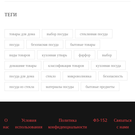
ТЕГИ
товары для дома
выбор посуды
стеклянная посуда
посуда
безопасная посуда
бытовые товары
виды товаров
кухонная утварь
фарфор
выбор
домашние товары
классификация товаров
кухонная посуда
посуда для дома
стекло
микроволновка
безопасность
посуда из стекла
материалы посуды
бытовые предметы
О
Условия
Политика
ФЗ-152
Связаться
нас
использования
конфиденциальности
с нами