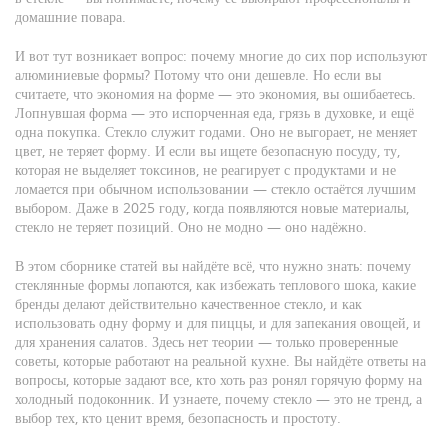
домашние повара.
И вот тут возникает вопрос: почему многие до сих пор используют
алюминиевые формы? Потому что они дешевле. Но если вы
считаете, что экономия на форме — это экономия, вы ошибаетесь.
Лопнувшая форма — это испорченная еда, грязь в духовке, и ещё
одна покупка. Стекло служит годами. Оно не выгорает, не меняет
цвет, не теряет форму. И если вы ищете
безопасную посуду
,
ту,
которая не выделяет токсинов, не реагирует с продуктами и не
ломается при обычном использовании
— стекло остаётся лучшим
выбором. Даже в 2025 году, когда появляются новые материалы,
стекло не теряет позиций. Оно не модно — оно надёжно.
В этом сборнике статей вы найдёте всё, что нужно знать: почему
стеклянные формы лопаются, как избежать теплового шока, какие
бренды делают действительно качественное стекло, и как
использовать одну форму и для пиццы, и для запекания овощей, и
для хранения салатов. Здесь нет теории — только проверенные
советы, которые работают на реальной кухне. Вы найдёте ответы на
вопросы, которые задают все, кто хоть раз ронял горячую форму на
холодный подоконник. И узнаете, почему стекло — это не тренд, а
выбор тех, кто ценит время, безопасность и простоту.