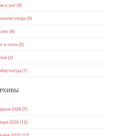
ом и уют
(9)
хонная утварь
(9)
изнес
(4)
т и стиль
(2)
ухня
(2)
ыбор посуда
(1)
РХИВЫ
евраля 2026
(7)
нваря 2026
(12)
екабря 2025
(12)