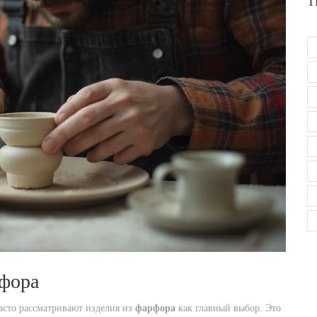
Т
рфора
сто рассматривают изделия из
фарфора
как главный выбор. Это