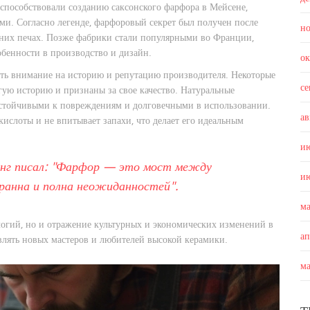
способствовали созданию саксонского фарфора в Мейсене,
ми. Согласно легенде, фарфоровый секрет был получен после
н
шних печах. Позже фабрики стали популярными во Франции,
обенности в производство и дизайн.
о
ить внимание на историю и репутацию производителя. Некоторые
с
ю историю и признаны за свое качество. Натуральные
устойчивыми к повреждениям и долговечными в использовании.
ав
ислоты и не впитывает запахи, что делает его идеальным
и
нг писал: "Фарфор — это мост между
и
гранна и полна неожиданностей".
м
логий, но и отражение культурных и экономических изменений в
а
влять новых мастеров и любителей высокой керамики.
м