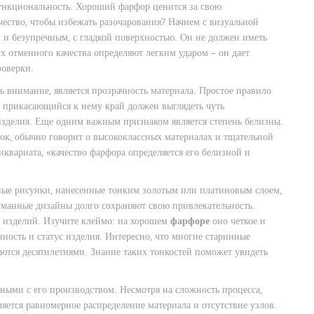
 функциональность. Хороший фарфор ценится за свою
чество, чтобы избежать разочарования? Начнем с визуальной
и безупречным, с гладкой поверхностью. Он не должен иметь
х отменного качества определяют легким ударом – он дает
роверки.
ь внимание, является прозрачность материала. Простое правило
, прикасающийся к нему край должен выглядеть чуть
изделия. Еще одним важным признаком является степень белизны.
ок, обычно говорит о высококлассных материалах и тщательной
иквариата, «качество фарфора определяется его белизной и
ные рисунки, нанесенные тонким золотым или платиновым слоем,
уманные дизайны долго сохраняют свою привлекательность.
е изделий. Изучите клеймо: на хорошем
фарфоре
оно четкое и
ность и статус изделия. Интересно, что многие старинные
ются десятилетиями. Знание таких тонкостей поможет увидеть
ными с его производством. Несмотря на сложность процесса,
ется равномерное распределение материала и отсутствие узлов.