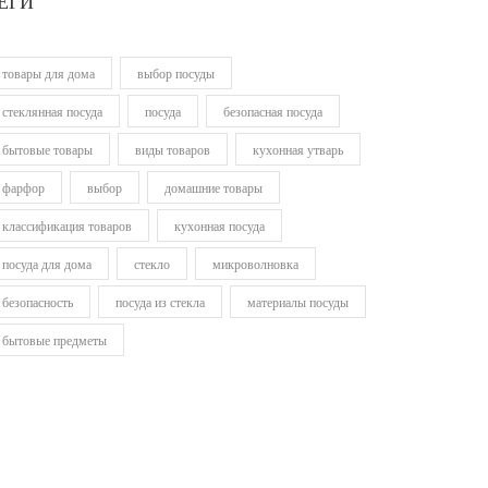
ЕГИ
товары для дома
выбор посуды
стеклянная посуда
посуда
безопасная посуда
бытовые товары
виды товаров
кухонная утварь
фарфор
выбор
домашние товары
классификация товаров
кухонная посуда
посуда для дома
стекло
микроволновка
безопасность
посуда из стекла
материалы посуды
бытовые предметы