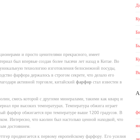
Д
Ку
Б
Бы
ионерами и просто ценителями прекрасного, имеет
К
ериал был впервые создан более тысячи лет назад в Китае. Во
 уникальную технологию изготовления белоснежной посуды,
В
ство фарфора держалось в строгом секрете, что делало его
благодаря активной торговле, китайский
фарфор
стал известен в
А
аолин, смесь которой с другими минералами, такими как кварц и
ериал при высоких температурах. Температура обжига играет
ф
нный фарфор обжигается при температуре выше 1200 градусов. В
уком. Интересно, что каолин был настолько ценной находкой, что
я
ным достоянием.
ттгер продвигается к первому европейскому фарфору. Его усилия
д