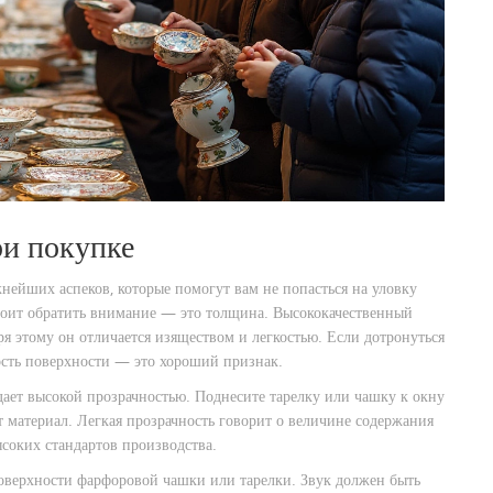
ри покупке
нейших аспеков, которые помогут вам не попасться на уловку
стоит обратить внимание — это толщина. Высококачественный
я этому он отличается изяществом и легкостью. Если дотронуться
ость поверхности — это хороший признак.
дает высокой прозрачностью. Поднесите тарелку или чашку к окну
т материал. Легкая прозрачность говорит о величине содержания
ысоких стандартов производства.
поверхности фарфоровой чашки или тарелки. Звук должен быть