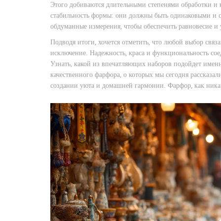
Этого добиваются длительными степенями обработки и к
стабильность формы: они должны быть одинаковыми и с
обдуманные измерения, чтобы обеспечить равновесие и 
Подводя итоги, хочется отметить, что любой выбор свя
исключение. Надежность, краса и функциональность сое
Узнать, какой из впечатляющих наборов подойдет именн
качественного фарфора, о которых мы сегодня рассказал
создании уюта и домашней гармонии. Фарфор, как никак