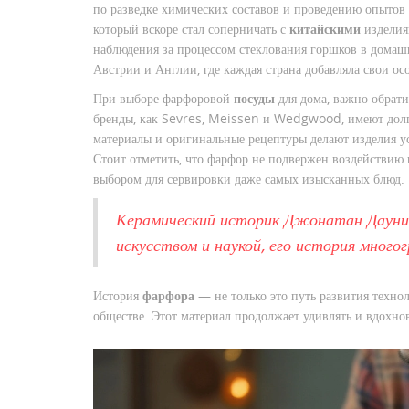
по разведке химических составов и проведению опытов 
который вскоре стал соперничать с
китайскими
изделия
наблюдения за процессом стеклования горшков в дома
Австрии и Англии, где каждая страна добавляла свои ос
При выборе фарфоровой
посуды
для дома, важно обрат
бренды, как Sevres, Meissen и Wedgwood, имеют долгу
материалы и оригинальные рецептуры делают изделия 
Стоит отметить, что фарфор не подвержен воздействию к
выбором для сервировки даже самых изысканных блюд.
Керамический историк Джонатан Дауни
искусством и наукой, его история много
История
фарфора
— не только это путь развития техно
обществе. Этот материал продолжает удивлять и вдохно