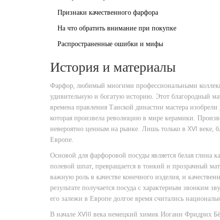
Признаки качественного фарфора
На что обратить внимание при покупке
Распространенные ошибки и мифы
История и материалы
Фарфор, любимый многими профессиональными коллекц
удивительную и богатую историю. Этот благородный мат
времена правления Танской династии мастера изобрели
которая произвела революцию в мире керамики. Производ
невероятно ценным на рынке. Лишь только в XVI веке, 
Европе.
Основой для фарфоровой посуды является белая глина к
полевой шпат, превращается в тонкий и прозрачный мат
важную роль в качестве конечного изделия, и качестве
результате получается посуда с характерным звонким зв
его залежи в Европе долгое время считались националь
В начале XVIII века немецкий химик Иоганн Фридрих Бё