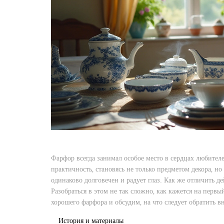
Фарфор всегда занимал особое место в сердцах любителей
практичность, становясь не только предметом декора, н
одинаково долговечен и радует глаз. Как же отличить д
Разобраться в этом не так сложно, как кажется на пер
хорошего фарфора и обсудим, на что следует обратить в
История и материалы