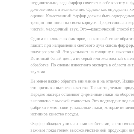
неудивительно, ведь фарфор сочетает в себе красоту и
долговечность и великолепие. Однако как определить ка
оценки. Качественный фарфор должен быть однородным 
трещин или пятен на своем корпусе. Профессионалы вер
чистый, мелодичный звук. Это—классический способ п
Одним из ключевых факторов, на который стоит обратит
гласит: при направлении светового луча сквозь
фарфор
полупрозрачной. Это указывает на толщину и качество 
Истинный белый цвет, а не серый или желтоватый оттен
обработке. По словам известного эксперта в области ант
звуком».
Не менее важно обратить внимание и на отделку. Изящ
это признаки высшего качества. Только тщательно прод
Нередко мастера оставляют фирменные знаки на оборот
выполнено с высокой точностью. Это подтвердит подлин
фабрики имеют свои узнаваемые знаки, которые не меня
истинное качество посуды.
Фарфор обладает уникальными свойствами, часто связан
важным показателем высококачественной продукции явля