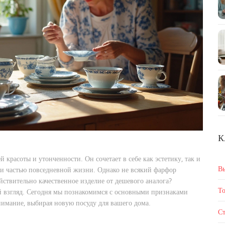
К
 красоты и утонченности. Он сочетает в себе как эстетику, так и
В
о и частью повседневной жизни. Однако не всякий фарфор
ействительно качественное изделие от дешевого аналога?
То
вый взгляд. Сегодня мы познакомимся с основными признаками
нимание, выбирая новую посуду для вашего дома.
Ст