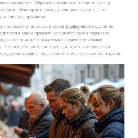
онтроля качества. Обратите внимание на толщину краев и
тойкими. Некоторые производители используют заранее
устойчивость предметов.
зан с множеством нюансов, и выбор
фарфоровых
изделий не
диняются в одном предмете, если выбор сделан правильно.
о для вас, поможет внимательное изучение признаков
и. Помните, что внимание к деталям играет главную роль в
ой другой материал, подчеркивает стиль и изысканность кухни.