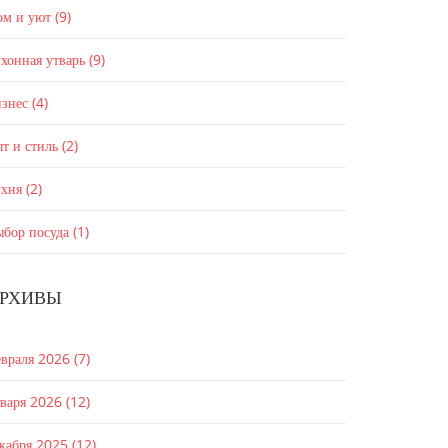
ом и уют
(9)
хонная утварь
(9)
изнес
(4)
т и стиль
(2)
ухня
(2)
ыбор посуда
(1)
РХИВЫ
евраля 2026
(7)
нваря 2026
(12)
екабря 2025
(12)