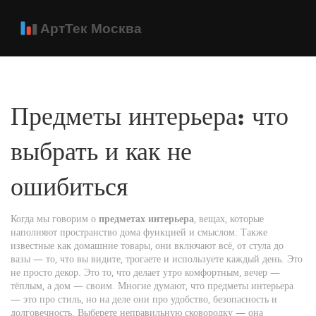
Предметы интерьера: что
выбрать и как не
ошибиться
Когда мы говорим о
предметах интерьера
,
вещах, которые
наполняют пространство дома функцией и смыслом
. Также
известные как
домашние товары
, они включают всё, от стула до
вазы — то, что вы видите, трогаете и используете каждый день.
Это
не просто декор. Это то, что делает утро комфортным, вечер —
тёплым, а дом — своим. Многие думают, что предметы интерьера
— это про стиль, но на деле они про удобство, безопасность и
долговечность. Выберете неправильную сковородку — она