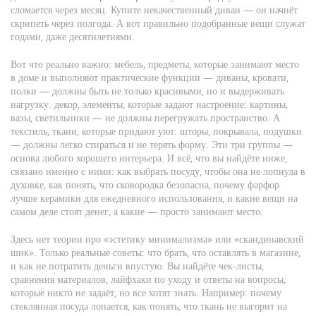
сломается через месяц. Купите некачественный диван — он начнёт
скрипеть через полгода. А вот правильно подобранные вещи служат
годами, даже десятилетиями.
Вот что реально важно:
мебель
,
предметы, которые занимают место
в доме и выполняют практические функции
— диваны, кровати,
полки — должны быть не только красивыми, но и выдерживать
нагрузку.
декор
,
элементы, которые задают настроение: картины,
вазы, светильники
— не должны перегружать пространство. А
текстиль
,
ткани, которые придают уют: шторы, покрывала, подушки
— должны легко стираться и не терять форму. Эти три группы —
основа любого хорошего интерьера. И всё, что вы найдёте ниже,
связано именно с ними: как выбрать посуду, чтобы она не лопнула в
духовке, как понять, что сковородка безопасна, почему фарфор
лучше керамики для ежедневного использования, и какие вещи на
самом деле стоят денег, а какие — просто занимают место.
Здесь нет теории про «эстетику минимализма» или «скандинавский
шик». Только реальные советы: что брать, что оставлять в магазине,
и как не потратить деньги впустую. Вы найдёте чек-листы,
сравнения материалов, лайфхаки по уходу и ответы на вопросы,
которые никто не задаёт, но все хотят знать. Например: почему
стеклянная посуда лопается, как понять, что ткань не выгорит на