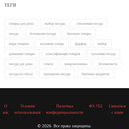
ТЕГИ
товары для дома
выбор посуды
стеклянная посуда
посуда
безопасная посуда
бытовые товары
виды товаров
кухонная утварь
фарфор
выбор
домашние товары
классификация товаров
кухонная посуда
посуда для дома
стекло
микроволновка
безопасность
посуда из стекла
материалы посуды
бытовые предметы
О
Условия
Политика
ФЗ-152
Связаться
нас
использования
конфиденциальности
с нами
© 2026. Все права защищены.