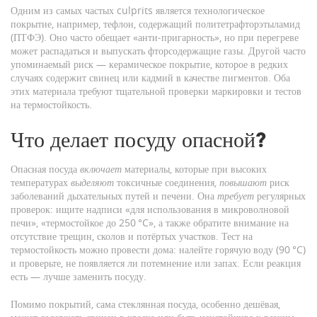
Одним из самых частых culprits является
техноло­гическое
покрытие
,
например, тефлон, содержащий политетрафторэтыламид
(ПТФЭ)
. Оно часто обещает «анти‑пригарность», но при перегреве
может распадаться и выпускать фторсодержащие газы. Другой часто
упоминаемый риск —
керамическое покрытие
,
которое в редких
случаях содержит свинец или кадмий в качестве пигментов
. Оба
этих материала требуют тщательной проверки маркировки и тестов
на термостойкость.
Что делает посуду опасной?
Опасная посуда
включает
материалы, которые при высоких
температурах
выделяют
токсичные соединения,
повышают
риск
заболеваний дыхательных путей и печени. Она
требует
регулярных
проверок: ищите надписи «для использования в микроволновой
печи», «термостойкое до 250 °C», а также обратите внимание на
отсутствие трещин, сколов и потёртых участков. Тест на
термостойкость можно провести дома: налейте горячую воду (90 °C)
и проверьте, не появляется ли потемнение или запах. Если реакция
есть — лучше заменить посуду.
Помимо покрытий, сама
стеклянная посуда
,
особенно дешёвая,