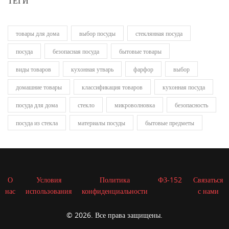
ТЕГИ
товары для дома
выбор посуды
стеклянная посуда
посуда
безопасная посуда
бытовые товары
виды товаров
кухонная утварь
фарфор
выбор
домашние товары
классификация товаров
кухонная посуда
посуда для дома
стекло
микроволновка
безопасность
посуда из стекла
материалы посуды
бытовые предметы
О
Условия
Политика
ФЗ-152
Связаться
нас
использования
конфиденциальности
с нами
© 2026. Все права защищены.