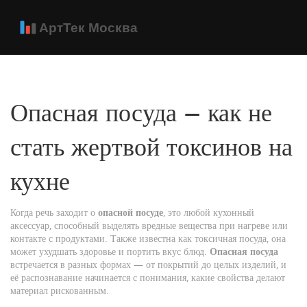
Опасная посуда — как не
стать жертвой токсинов на
кухне
Когда речь заходит о
опасной посуде
,
это любой кухонный
аксессуар, способный выделять вредные вещества при нагреве или
контакте с продуктами
. Также известна как
токсичная посуда
, она
может ухудшать здоровье и портить вкус блюд.
Опасная посуда
встречается в разных формах — от покрытий до целых изделий, и
её распознавание начинается с понимания, какие свойства делают
материал рискованным.