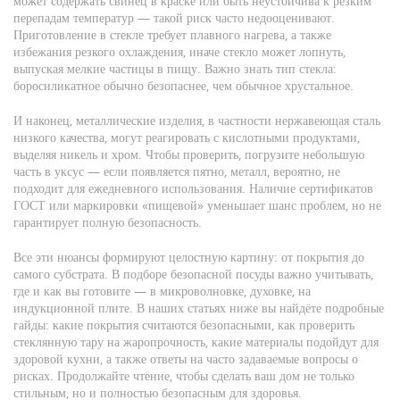
может содержать свинец в краске или быть неустойчива к резким
перепадам температур
— такой риск часто недооценивают.
Приготовление в стекле требует плавного нагрева, а также
избежания резкого охлаждения, иначе стекло может лопнуть,
выпуская мелкие частицы в пищу. Важно знать тип стекла:
боросиликатное обычно безопаснее, чем обычное хрустальное.
И наконец,
металлические изделия
,
в частности нержавеющая сталь
низкого качества, могут реагировать с кислотными продуктами,
выделяя никель и хром
. Чтобы проверить, погрузите небольшую
часть в уксус — если появляется пятно, металл, вероятно, не
подходит для ежедневного использования. Наличие сертификатов
ГОСТ или маркировки «пищевой» уменьшает шанс проблем, но не
гарантирует полную безопасность.
Все эти нюансы формируют целостную картину: от покрытия до
самого субстрата. В подборе безопасной посуды важно учитывать,
где и как вы готовите — в микроволновке, духовке, на
индукционной плите. В наших статьях ниже вы найдёте подробные
гайды: какие покрытия считаются безопасными, как проверить
стеклянную тару на жаропрочность, какие материалы подойдут для
здоровой кухни, а также ответы на часто задаваемые вопросы о
рисках. Продолжайте чтение, чтобы сделать ваш дом не только
стильным, но и полностью безопасным для здоровья.