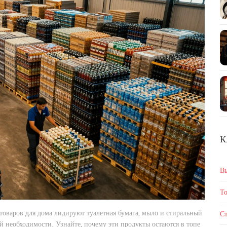
К
В
То
товаров для дома лидируют туалетная бумага, мыло и стиральный
Ст
 необходимости. Узнайте, почему эти продукты остаются в топе