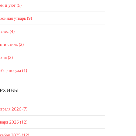
ом и уют
(9)
хонная утварь
(9)
изнес
(4)
т и стиль
(2)
ухня
(2)
ыбор посуда
(1)
РХИВЫ
евраля 2026
(7)
нваря 2026
(12)
екабря 2025
(12)