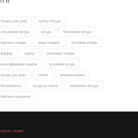
ЕГИ
товары для дома
выбор посуды
стеклянная посуда
посуда
безопасная посуда
бытовые товары
виды товаров
кухонная утварь
фарфор
выбор
домашние товары
классификация товаров
кухонная посуда
посуда для дома
стекло
микроволновка
безопасность
посуда из стекла
материалы посуды
бытовые предметы
аться с нами