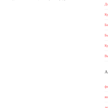
Д
Ку
Б
Бы
К
В
А
ф
я
д