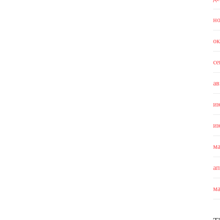
н
о
с
ав
и
и
м
а
м