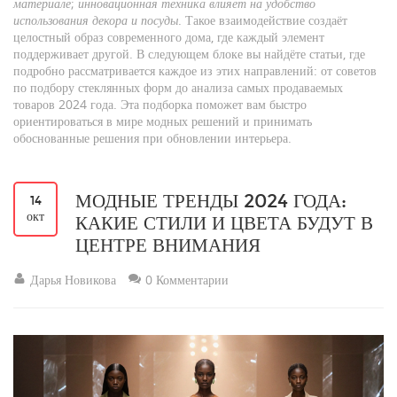
материале
;
инновационная техника влияет на удобство
использования декора и посуды
. Такое взаимодействие создаёт
целостный образ современного дома, где каждый элемент
поддерживает другой. В следующем блоке вы найдёте статьи, где
подробно рассматривается каждое из этих направлений: от советов
по подбору стеклянных форм до анализа самых продаваемых
товаров 2024 года. Эта подборка поможет вам быстро
ориентироваться в мире модных решений и принимать
обоснованные решения при обновлении интерьера.
МОДНЫЕ ТРЕНДЫ 2024 ГОДА:
14
окт
КАКИЕ СТИЛИ И ЦВЕТА БУДУТ В
ЦЕНТРЕ ВНИМАНИЯ
Дарья Новикова
0 Комментарии