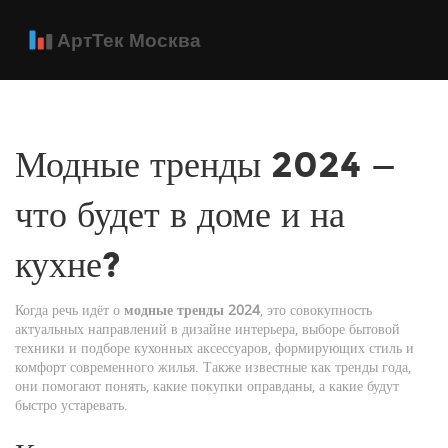
Модные тренды 2024 —
что будет в доме и на
кухне?
Когда речь идёт о
модные тренды 2024
,
это совокупность
актуальных направлений в дизайне интерьера, выборе бытовой
техники и подборе кухонных аксессуаров, формирующих стиль и
комфорт современного жилья
. Также известные как
тренды года
,
они помогают понять, какие покупки оправданы, а какие будут
быстро устаревать.