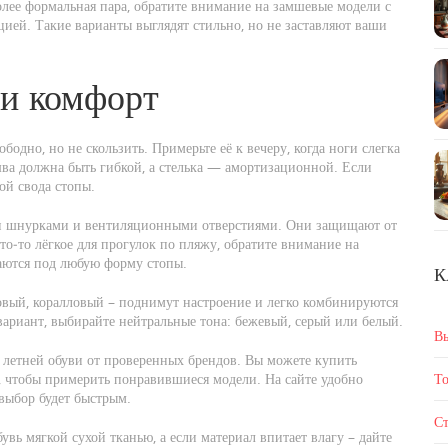
олее формальная пара, обратите внимание на замшевые модели с
цией. Такие варианты выглядят стильно, но не заставляют ваши
 и комфорт
бодно, но не скользить. Примерьте её к вечеру, когда ноги слегка
ошва должна быть гибкой, а стелька — амортизационной. Если
ой свода стопы.
ми шнурками и вентиляционными отверстиями. Они защищают от
что‑то лёгкое для прогулок по пляжу, обратите внимание на
аются под любую форму стопы.
К
овый, коралловый – поднимут настроение и легко комбинируются
вариант, выбирайте нейтральные тона: бежевый, серый или белый.
В
 летней обуви от проверенных брендов. Вы можете купить
, чтобы примерить понравившиеся модели. На сайте удобно
То
 выбор будет быстрым.
Ст
увь мягкой сухой тканью, а если материал впитает влагу – дайте