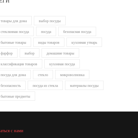
ЕГИ
товары для дома
выбор посуды
стеклянная посуда
посуда
безопасная посуда
бытовые товары
виды товаров
кухонная утварь
фарфор
выбор
домашние товары
классификация товаров
кухонная посуда
посуда для дома
стекло
микроволновка
безопасность
посуда из стекла
материалы посуды
бытовые предметы
аться с нами