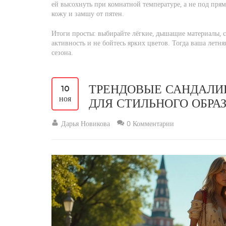
ей высохнуть при комнатной температуре, а не под пр
кожу и замшу от пятен.
Итоги просты: выбирайте лёгкие, дышащие материалы, 
активность и не бойтесь ярких цветов. Тогда ваша летня
сезона.
ТРЕНДОВЫЕ САНДАЛИИ
10
ноя
ДЛЯ СТИЛЬНОГО ОБРА
Дарья Новикова
0 Комментарии