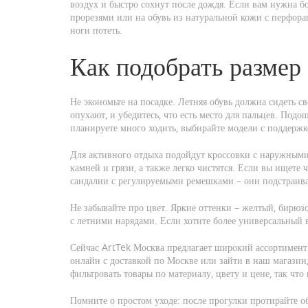
воздух и быстро сохнут после дождя. Если вам нужна б
прорезями или на обувь из натуральной кожи с перфора
ноги потеть.
Как подобрать размер
Не экономьте на посадке. Летняя обувь должна сидеть сво
опухают, и убедитесь, что есть место для пальцев. Под
планируете много ходить, выбирайте модели с поддержк
Для активного отдыха подойдут кроссовки с наружны
камней и грязи, а также легко чистятся. Если вы ищете 
сандалии с регулируемыми ремешками – они подстраив
Не забывайте про цвет. Яркие оттенки – желтый, бирюз
с летними нарядами. Если хотите более универсальный 
Сейчас ArtTek Москва предлагает широкий ассортимент
онлайн с доставкой по Москве или зайти в наш магазин
фильтровать товары по материалу, цвету и цене, так что
Помните о простом уходе: после прогулки протирайте об