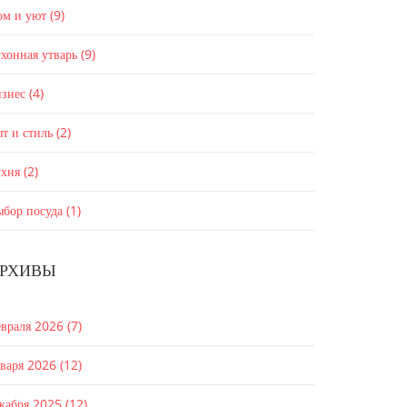
ом и уют
(9)
хонная утварь
(9)
изнес
(4)
т и стиль
(2)
ухня
(2)
ыбор посуда
(1)
РХИВЫ
евраля 2026
(7)
нваря 2026
(12)
екабря 2025
(12)