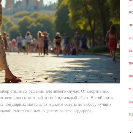
н
о
с
ав
и
и
м
выбор стильных решений для любого случая. От спортивных
я женщина сможет найти свой идеальный образ. В этой статье
а
мых популярных материалах и дадим советы по выбору лучших
ндалий станет главным акцентом вашего гардероба.
м