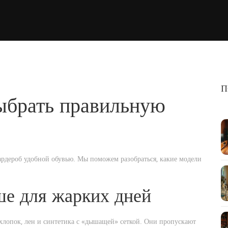
П
выбрать правильную
гардероб удобной обувью. Мы поможем разобраться, какие модели
ше для жарких дней
хлопок, лен и синтетика с «дышащей» сеткой. Они пропускают