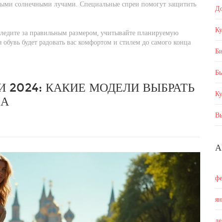
ямыми солнечными лучами. Специальные спреи помогут защитить
Д
Ку
следите за правильным размером, учитывайте планируемую
я обувь будет радовать вас комфортом и стилем до самого конца
Б
Бы
 2024: КАКИЕ МОДЕЛИ ВЫБРАТЬ
К
ЗА
В
А
ф
я
д