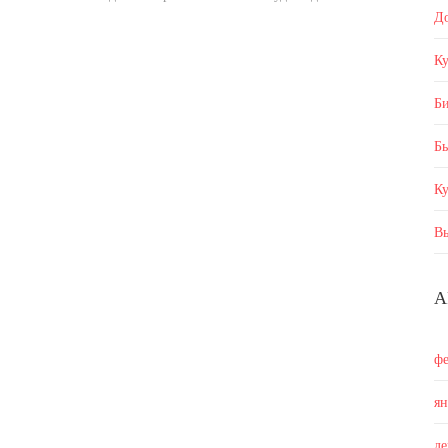
Д
Ку
Б
Бы
К
В
А
ф
я
д