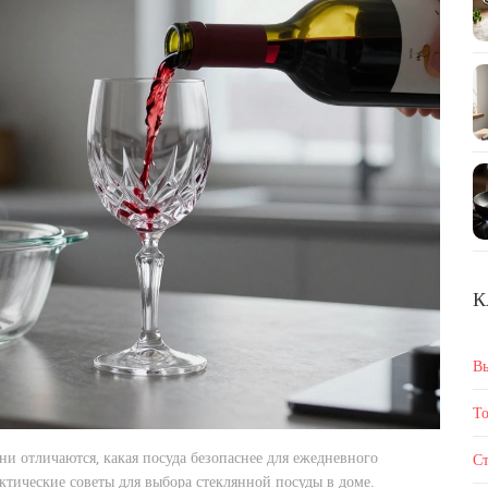
К
В
То
они отличаются, какая посуда безопаснее для ежедневного
Ст
актические советы для выбора стеклянной посуды в доме.