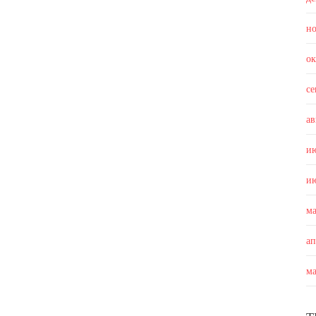
н
о
с
ав
и
и
м
а
м