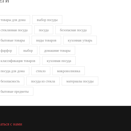
ЕГИ
товары для дома
выбор посуды
стеклянная посуда
посуда
безопасная посуда
бытовые товары
виды товаров
кухонная утварь
фарфор
выбор
домашние товары
классификация товаров
кухонная посуда
посуда для дома
стекло
микроволновка
безопасность
посуда из стекла
материалы посуды
бытовые предметы
аться с нами