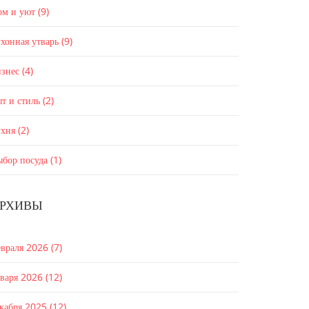
ом и уют
(9)
хонная утварь
(9)
изнес
(4)
т и стиль
(2)
ухня
(2)
ыбор посуда
(1)
РХИВЫ
евраля 2026
(7)
нваря 2026
(12)
екабря 2025
(12)