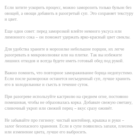
Если хотите ускорить процесс, можно заморозить только бульон без
овощей, а овощи добавить в разогретый суп. Это сохраняет текстуру
и цвет.
Еще один совет: перед заморозкой влейте немного уксуса или
лимонного сока – он поможет удержать ярко‑красный цвет свеклы.
Для удобства храните в морозилке небольшие порции, их легче
разогревать в микроволновке или на плитке. Так вы избежите
лишних отходов и всегда будете иметь готовый обед под рукой.
Важно помнить, что повторное замораживание борща недопустимо.
Если после разморозки останется несъеденный суп, лучше хранить
его в холодильнике и съесть в течение суток.
При разогреве используйте кастрюлю на среднем огне, постоянно
помешивая, чтобы не образовалась корка. Добавьте свежую сметану,
сливочный укроп или свежий перец – вкус сразу оживёт.
Не забывайте про гигиену: чистый контейнер, крышка и руки –
залог безопасного хранения. Если в супе появились запахи, плесень
или изменение цвета, лучше его выбросить.