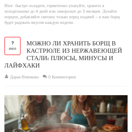
Итог: быстро охладите, герметично упакуйте, храните в
холодильнике до 4 дней или заморозьте до 3 месяцев. Делайте
порции, добавляйте сметану только перед подачей – и ваш борщ
будет радовать вкусом каждую неделю.
МОЖНО ЛИ ХРАНИТЬ БОРЩ В
7
июл
КАСТРЮЛЕ ИЗ НЕРЖАВЕЮЩЕЙ
СТАЛИ: ПЛЮСЫ, МИНУСЫ И
ЛАЙФХАКИ
Дарья Новикова
0 Комментарии