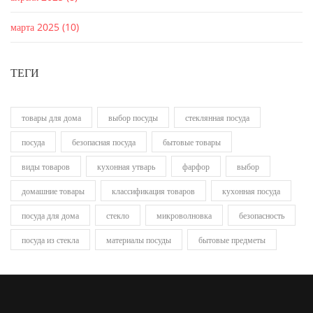
марта 2025
(10)
ТЕГИ
товары для дома
выбор посуды
стеклянная посуда
посуда
безопасная посуда
бытовые товары
виды товаров
кухонная утварь
фарфор
выбор
домашние товары
классификация товаров
кухонная посуда
посуда для дома
стекло
микроволновка
безопасность
посуда из стекла
материалы посуды
бытовые предметы