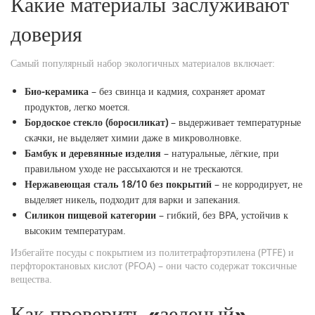
Какие материалы заслуживают
доверия
Самый популярный набор экологичных материалов включает:
Био-керамика
– без свинца и кадмия, сохраняет аромат
продуктов, легко моется.
Бордоское стекло (боросиликат)
– выдерживает температурные
скачки, не выделяет химии даже в микроволновке.
Бамбук и деревянные изделия
– натуральные, лёгкие, при
правильном уходе не рассыхаются и не трескаются.
Нержавеющая сталь 18/10 без покрытий
– не корродирует, не
выделяет никель, подходит для варки и запекания.
Силикон пищевой категории
– гибкий, без BPA, устойчив к
высоким температурам.
Избегайте посуды с покрытием из политетрафторэтилена (PTFE) и
перфтороктановых кислот (PFOA) – они часто содержат токсичные
вещества.
Как проверить «зеленый»