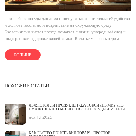
При выборе посуды для дома стоит учитывать не только её удобство
и долговечность, но и воздействие на окружающую среду.
Экологически чистая посуда помогает снизить углеродный след и
поддерживать здоровье вашей семьи. В статье мы рассмотрим
различные материалы, используемые для производства посуды, и
выясним, какие из них самые безопасные для окружающей среды.
БОЛЬШЕ
Также предложим практические советы по выбору наиболее
экологичной посуды.
ПОХОЖИЕ СТАТЬИ
ЯВЛЯЮТСЯ ЛИ ПРОДУКТЫ IKEA ТОКСИЧНЫМИ? ЧТО
НУЖНО ЗНАТЬ О БЕЗОПАСНОСТИ ПОСУДЫ И МЕБЕЛИ
ноя 19 2025
КАК БЫСТРО ПОНЯТЬ ВИД ТОВАРА: ПРОСТОЕ