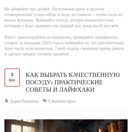
Не забывайте про дизайн. Позитивные цвета и простые
геометрические узоры сейчас в моде, но главное – чтобы стиль не
мешал функции. Выбирайте посуду, которая впишется в ваш
интерьер и будет радовать глаз каждый раз, когда вы её достаёте.
Итого: ориентируйтесь на материалы, проверяйте сертификаты,
следите за трендами 2025 года и выбирайте то, что действительно
будет часто использоваться. Такой подход сэкономит время, деньги
и сделает процесс готовки приятнее.
КАК ВЫБРАТЬ КАЧЕСТВЕННУЮ
3
фев
ПОСУДУ: ПРАКТИЧЕСКИЕ
СОВЕТЫ И ЛАЙФХАКИ
Дарья Новикова
0 Комментарии