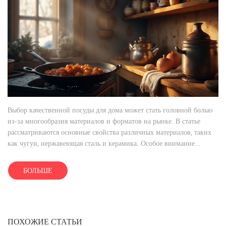
Выбор качественной посуды для дома может стать головной болью
из-за многообразия материалов и форматов на рынке. В статье
рассматриваются основные свойства различных материалов, таких
как чугун, нержавеющая сталь и керамика. Особое внимание
уделяется влиянию посуды на процесс приготовления пищи и её
долговечности. Включены практические советы по уходу за
БОЛЬШЕ
посудой, чтобы она служила вам долгие годы. Следуя простым
рекомендациям, можно подобрать идеальный набор для вашей
кухни.
ПОХОЖИЕ СТАТЬИ