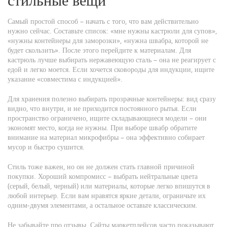
стильные вещи
Самый простой способ – начать с того, что вам действительно
нужно сейчас. Составьте список: «мне нужны кастрюли для супов»,
«нужны контейнеры для заморозки», «нужна швабра, которой не
будет скользить». После этого перейдите к материалам. Для
кастрюль лучше выбирать нержавеющую сталь – она не реагирует с
едой и легко моется. Если хочется сковороды для индукции, ищите
указание «совместима с индукцией».
Для хранения полезно выбирать прозрачные контейнеры: вид сразу
видно, что внутри, и не приходится постоянного рытья. Если
пространство ограничено, ищите складывающиеся модели – они
экономят место, когда не нужны. При выборе швабр обратите
внимание на материал микрофибры – она эффективно собирает
мусор и быстро сушится.
Стиль тоже важен, но он не должен стать главной причиной
покупки. Хороший компромисс – выбрать нейтральные цвета
(серый, белый, черный) или материалы, которые легко впишутся в
любой интерьер. Если вам нравятся яркие детали, ограничьте их
одним‑двумя элементами, а остальное оставьте классическим.
Не забывайте про отзывы. Сайты маркетплейсов часто показывают