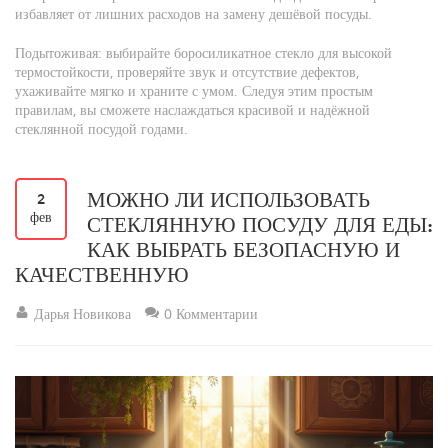
избавляет от лишних расходов на замену дешёвой посуды.
Подытоживая: выбирайте боросиликатное стекло для высокой
термостойкости, проверяйте звук и отсутствие дефектов,
ухаживайте мягко и храните с умом. Следуя этим простым
правилам, вы сможете наслаждаться красивой и надёжной
стеклянной посудой годами.
МОЖНО ЛИ ИСПОЛЬЗОВАТЬ
2
фев
СТЕКЛЯННУЮ ПОСУДУ ДЛЯ ЕДЫ:
КАК ВЫБРАТЬ БЕЗОПАСНУЮ И
КАЧЕСТВЕННУЮ
Дарья Новикова
0 Комментарии