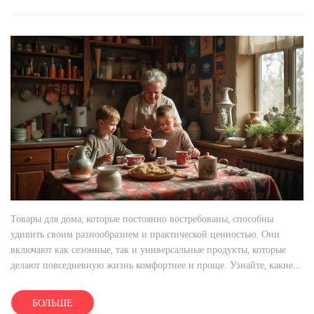
Товары для дома, которые постоянно востребованы, способны
удивить своим разнообразием и практической ценностью. Они
включают как сезонные, так и универсальные продукты, которые
делают повседневную жизнь комфортнее и проще. Узнайте, какие
из них выручат вас в любое время года, и на что обращать
внимание при их выборе. Мы рассмотрим различные аспекты,
БОЛЬШЕ
чтобы помочь вам сделать обоснованный выбор.