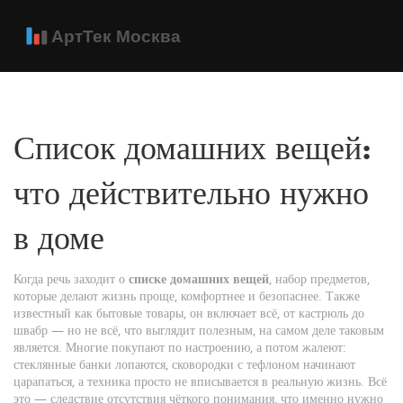
Список домашних вещей:
что действительно нужно
в доме
Когда речь заходит о
списке домашних вещей
,
набор предметов,
которые делают жизнь проще, комфортнее и безопаснее
. Также
известный как
бытовые товары
, он включает всё, от кастрюль до
швабр — но не всё, что выглядит полезным, на самом деле таковым
является
. Многие покупают по настроению, а потом жалеют:
стеклянные банки лопаются, сковородки с тефлоном начинают
царапаться, а техника просто не вписывается в реальную жизнь. Всё
это — следствие отсутствия чёткого понимания, что именно нужно