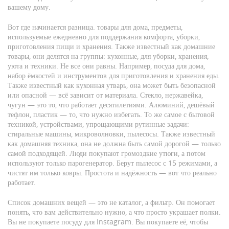
вашему дому.
Вот где начинается разница.
товары для дома
,
предметы,
используемые ежедневно для поддержания комфорта, уборки,
приготовления пищи и хранения
. Также известный как
домашние
товары
, они делятся на группы: кухонные, для уборки, хранения,
уюта и техники
. Не все они равны. Например,
посуда для дома
,
набор ёмкостей и инструментов для приготовления и хранения еды
.
Также известный как
кухонная утварь
, она может быть безопасной
или опасной — всё зависит от материала
. Стекло, нержавейка,
чугун — это то, что работает десятилетиями. Алюминий, дешёвый
тефлон, пластик — то, что нужно избегать. То же самое с
бытовой
техникой
,
устройствами, упрощающими рутинные задачи:
стиральные машины, микроволновки, пылесосы
. Также известный
как
домашняя техника
, она не должна быть самой дорогой — только
самой подходящей
. Люди покупают громоздкие утюги, а потом
используют только парогенератор. Берут пылесос с 15 режимами, а
чистят им только ковры. Простота и надёжность — вот что реально
работает.
Список домашних вещей — это не каталог, а фильтр. Он помогает
понять, что вам действительно нужно, а что просто украшает полки.
Вы не покупаете посуду для Instagram. Вы покупаете её, чтобы