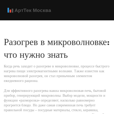
Разогрев в микроволновке:
что нужно знать
Когда речь заходит о
разогреве в микроволновке
,
процессе быстрого
нагрева пищи электромагнитными волнами
. Также известен как
микроволновой разогрев
, он стал привычным элементом
ежедневного рациона.
Для эффективного разогрева важна
микроволновая печь
,
бытовой
прибор, генерирующий микроволны
. Выбор модели, мощности и
функции «разморозка» определяют, насколько равномерно
прогреется блюдо. Но даже самая современная печь требует
правильной посуды –
посудные материалы
,
стекло, керамика,