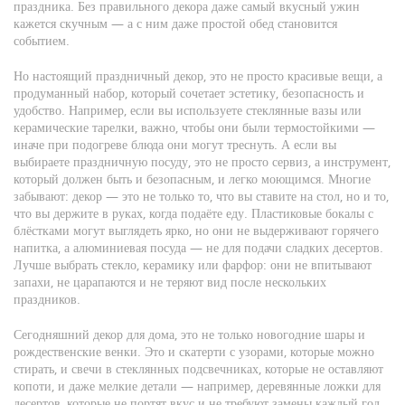
праздника
. Без правильного декора даже самый вкусный ужин
кажется скучным — а с ним даже простой обед становится
событием.
Но настоящий
праздничный декор
,
это не просто красивые вещи, а
продуманный набор, который сочетает эстетику, безопасность и
удобство
. Например, если вы используете стеклянные вазы или
керамические тарелки, важно, чтобы они были
термостойкими
—
иначе при подогреве блюда они могут треснуть. А если вы
выбираете
праздничную посуду
,
это не просто сервиз, а инструмент,
который должен быть и безопасным, и легко моющимся
. Многие
забывают: декор — это не только то, что вы ставите на стол, но и то,
что вы держите в руках, когда подаёте еду. Пластиковые бокалы с
блёстками могут выглядеть ярко, но они не выдерживают горячего
напитка, а алюминиевая посуда — не для подачи сладких десертов.
Лучше выбрать стекло, керамику или фарфор: они не впитывают
запахи, не царапаются и не теряют вид после нескольких
праздников
.
Сегодняшний
декор для дома
,
это не только новогодние шары и
рождественские венки
. Это и скатерти с узорами, которые можно
стирать, и свечи в стеклянных подсвечниках, которые не оставляют
копоти, и даже мелкие детали — например, деревянные ложки для
десертов, которые не портят вкус и не требуют замены каждый год.