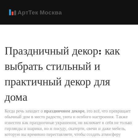
Праздничный декор: как
выбрать стильный и
практичный декор для
дома
Когда речь заходит о
праздничном декоре
,
это всё, что превращает
обычный дом в место радости, уюта и особого настроения
. Также
известен как
праздничные украшения
, он включает в себя не только
гирлянды и шарики, но и посуду, скатерти, свечи и даже мебель,
которую вы временно переставляете, чтобы создать атмосферу