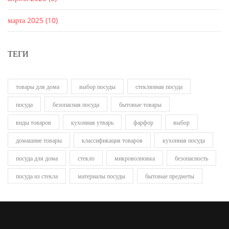
марта 2025
(10)
ТЕГИ
товары для дома
выбор посуды
стеклянная посуда
посуда
безопасная посуда
бытовые товары
виды товаров
кухонная утварь
фарфор
выбор
домашние товары
классификация товаров
кухонная посуда
посуда для дома
стекло
микроволновка
безопасность
посуда из стекла
материалы посуды
бытовые предметы