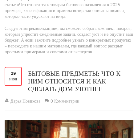
статье «Что относится к товарам бытового назначения в 2025:
примеры, классификация и правила возврата» описаны нюансы,
которые часто упускают из вида.
Следуя этим рекомендациям, вы сможете собрать комплект товаров,
который упростит ежедневные задачи, создаст уют и не опустит ваш
бюджет. А если захотите подробнее узнать о конкретных продуктах
– переходите к нашим материалам, где каждый вопрос раскрыт
простыми примерами и советами от экспертов.
БЫТОВЫЕ ПРЕДМЕТЫ: ЧТО К
29
июн
НИМ ОТНОСИТСЯ И КАК
СДЕЛАТЬ ДОМ УЮТНЕЕ
Дарья Новикова
0 Комментарии