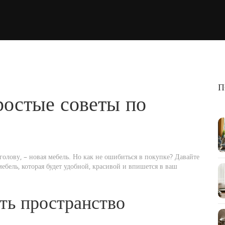
П
ростые советы по
 голову, – новая мебель. Но как не ошибиться в покупке? Давайте
ебель, которая будет удобной, красивой и впишется в ваш
ть пространство