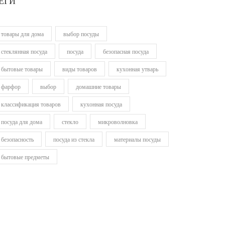
ЕГИ
товары для дома
выбор посуды
стеклянная посуда
посуда
безопасная посуда
бытовые товары
виды товаров
кухонная утварь
фарфор
выбор
домашние товары
классификация товаров
кухонная посуда
посуда для дома
стекло
микроволновка
безопасность
посуда из стекла
материалы посуды
бытовые предметы