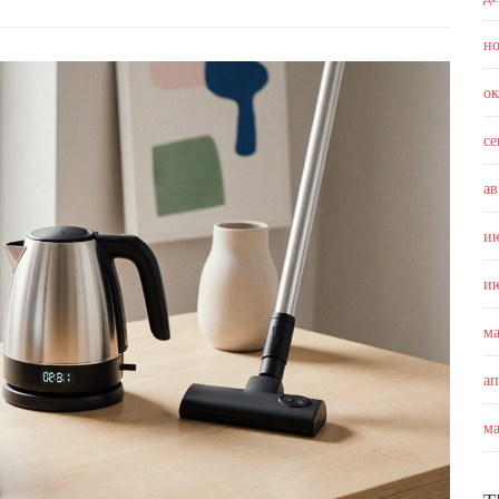
н
о
с
ав
и
и
м
а
м