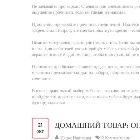
Не забывайте про каркас. Стальная или алюминиевая рам
ощущение прочности, если он сделан из массива.
И, конечно, проверяйте прочность соединений. Платёжн
закреплены. Попробуйте слегка пошатнуть кресло – если
Помимо материалов, важно учитывать стиль. Если вы л
цвета. Для любителей уюта подойдёт мебель с мягкой ф
держите основу в едином тоне, чтобы пространство не 
И помните про бюджет. Ставьте предел цены, но оставл
магазины предлагают скидки на наборы, например, стол 
сочетание.
В итоге, правильный выбор мебели – это сочетание зам
пройдёте эти простые шаги, ваша новая мебель будет ра
функциональным.
ДОМАШНИЙ ТОВАР: ОП
21
окт
Дарья Новикова
0 Комментарии