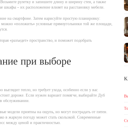
. Возьмите рулетку и запишите длину и ширину стен, а также
ные шкафы – их расположение влияет на расстановку мебели.
ие на смартфоне. Затем нарисуйте простую планировку:
е можно «положить» условные прямоугольники той же площади,
утся.
торая «разъедет» пространство, и поможет подобрать
ание при выборе
К
 выглядит тепло, но требует ухода, особенно если у вас
о стоит дороже. Если нужен вариант помягче, выбирайте Дуб
В
 в обслуживании.
То
вые модели приятны на ощупь, но могут пострадать от пятен.
ако в жаркую погоду может стать скользкой. Современные
Ст
исс между ценой и практичностью.