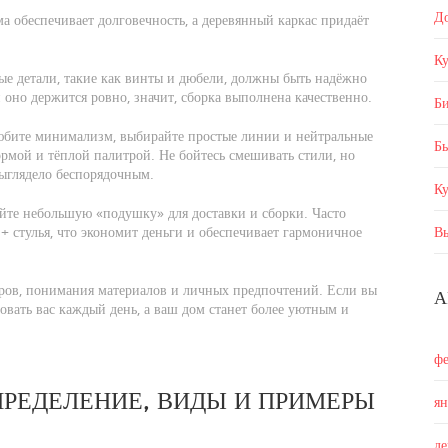
Д
а обеспечивает долговечность, а деревянный каркас придаёт
Ку
ые детали, такие как винты и дюбели, должны быть надёжно
 оно держится ровно, значит, сборка выполнена качественно.
Б
юбите минимализм, выбирайте простые линии и нейтральные
Бы
ормой и тёплой палитрой. Не бойтесь смешивать стили, но
выглядело беспорядочным.
К
яйте небольшую «подушку» для доставки и сборки. Часто
+ стулья, что экономит деньги и обеспечивает гармоничное
В
еров, понимания материалов и личных предпочтений. Если вы
А
довать вас каждый день, а ваш дом станет более уютным и
ф
РЕДЕЛЕНИЕ, ВИДЫ И ПРИМЕРЫ
я
д