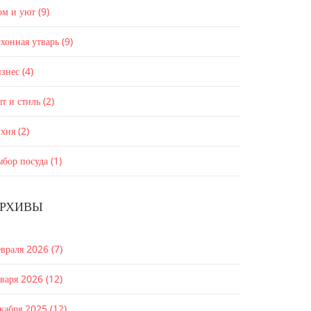
ом и уют
(9)
хонная утварь
(9)
изнес
(4)
т и стиль
(2)
ухня
(2)
ыбор посуда
(1)
РХИВЫ
евраля 2026
(7)
нваря 2026
(12)
екабря 2025
(12)