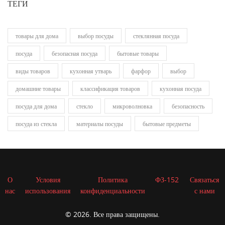
ТЕГИ
товары для дома
выбор посуды
стеклянная посуда
посуда
безопасная посуда
бытовые товары
виды товаров
кухонная утварь
фарфор
выбор
домашние товары
классификация товаров
кухонная посуда
посуда для дома
стекло
микроволновка
безопасность
посуда из стекла
материалы посуды
бытовые предметы
О
Условия
Политика
ФЗ-152
Связаться
нас
использования
конфиденциальности
с нами
© 2026. Все права защищены.