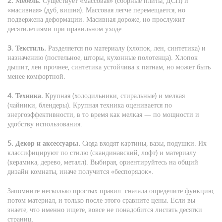
2. Мебель.
Существует «массовая» (сборные плиты, ДСП) и
«масивная» (дуб, вишня). Массовая легче перемещается, но
подвержена деформации. Масивная дороже, но прослужит
десятилетиями при правильном уходе.
3. Текстиль.
Разделяется по материалу (хлопок, лен, синтетика) и
назначению (постельное, шторы, кухонные полотенца). Хлопок
дышит, лен прочнее, синтетика устойчива к пятнам, но может быть
менее комфортной.
4. Техника.
Крупная (холодильники, стиральные) и мелкая
(чайники, блендеры). Крупная техника оценивается по
энергоэффективности, в то время как мелкая — по мощности и
удобству использования.
5. Декор и аксессуары.
Сюда входят картины, вазы, подушки. Их
классифицируют по стилю (скандинавский, лофт) и материалу
(керамика, дерево, металл). Выбирая, ориентируйтесь на общий
дизайн комнаты, иначе получится «беспорядок».
Запомните несколько простых правил: сначала определите функцию,
потом материал, и только после этого сравните цены. Если вы
знаете, что именно ищете, вовсе не понадобится листать десятки
страниц.