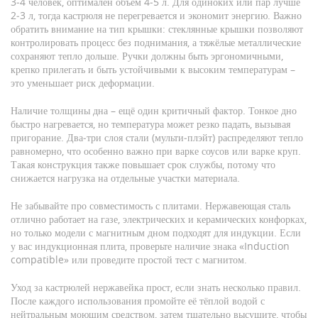
3‑4 человек, оптимален объём 4‑5 л. Для одиноких или пар лучше
2‑3 л, тогда кастрюля не перегревается и экономит энергию. Важно
обратить внимание на тип крышки: стеклянные крышки позволяют
контролировать процесс без поднимания, а тяжёлые металлические
сохраняют тепло дольше. Ручки должны быть эргономичными,
крепко прилегать и быть устойчивыми к высоким температурам –
это уменьшает риск деформации.
Наличие толщины дна – ещё один критичный фактор. Тонкое дно
быстро нагревается, но температура может резко падать, вызывая
пригорание. Два‑три слоя стали (мульти‑плэйт) распределяют тепло
равномерно, что особенно важно при варке соусов или варке круп.
Такая конструкция также повышает срок службы, потому что
снижается нагрузка на отдельные участки материала.
Не забывайте про совместимость с плитами. Нержавеющая сталь
отлично работает на газе, электрических и керамических конфорках,
но только модели с магнитным дном подходят для индукции. Если
у вас индукционная плита, проверьте наличие знака «Induction
compatible» или проведите простой тест с магнитом.
Уход за кастрюлей нержавейка прост, если знать несколько правил.
После каждого использования промойте её тёплой водой с
нейтральным моющим средством, затем тщательно высушите, чтобы