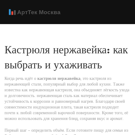
Кастрюля нержавейка: как
выбрать и ухаживать
Когда речь идёт о
кастрюля нержавейка
,
это кастрюля из
нержавеющей стали, популярный выбор для любой кухни
. Также
известна как
нержавеющая кастрюля
, она объединяет лёгкость ухода
и долговечность.
нержавеющая сталь
как материал обеспечивает
устойчивость к коррозии и равномерный нагрев. Благодаря своей
совместимости
индукционная плита
, такая кастрюля подходит
почти к любой современной варочной поверхности. Кроме того, её
можно использовать для
хранения блюд
, сохраняя вкус и аромат.
Первый шаг – определить объём. Если готовите пищу для семьи из