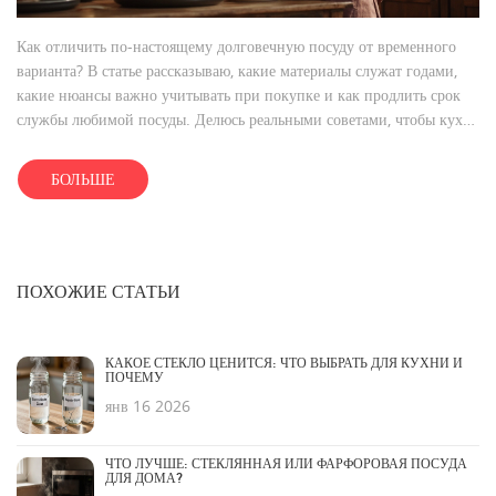
Как отличить по-настоящему долговечную посуду от временного
варианта? В статье рассказываю, какие материалы служат годами,
какие нюансы важно учитывать при покупке и как продлить срок
службы любимой посуды. Делюсь реальными советами, чтобы кухня
радовала долго и без лишних трат. Не забуду про современные
тренды и что говорят производители на 2025 год. Узнайте честно,
БОЛЬШЕ
стоит ли переплачивать за модные бренды или лучше взять
проверенную классику.
ПОХОЖИЕ СТАТЬИ
КАКОЕ СТЕКЛО ЦЕНИТСЯ: ЧТО ВЫБРАТЬ ДЛЯ КУХНИ И
ПОЧЕМУ
янв 16 2026
ЧТО ЛУЧШЕ: СТЕКЛЯННАЯ ИЛИ ФАРФОРОВАЯ ПОСУДА
ДЛЯ ДОМА?