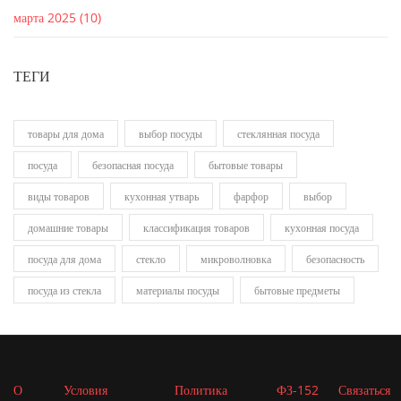
марта 2025
(10)
ТЕГИ
товары для дома
выбор посуды
стеклянная посуда
посуда
безопасная посуда
бытовые товары
виды товаров
кухонная утварь
фарфор
выбор
домашние товары
классификация товаров
кухонная посуда
посуда для дома
стекло
микроволновка
безопасность
посуда из стекла
материалы посуды
бытовые предметы
О
Условия
Политика
ФЗ-152
Связаться