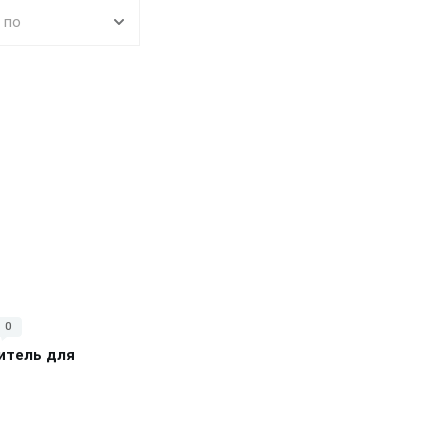
 по
рзину
0
итель для