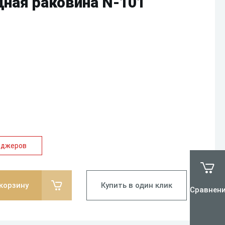
дная раковина N-101
еджеров
 корзину
Купить в один клик
Сравнен