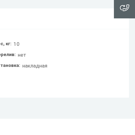
с, кг:
10
ерелив:
нет
становка:
накладная